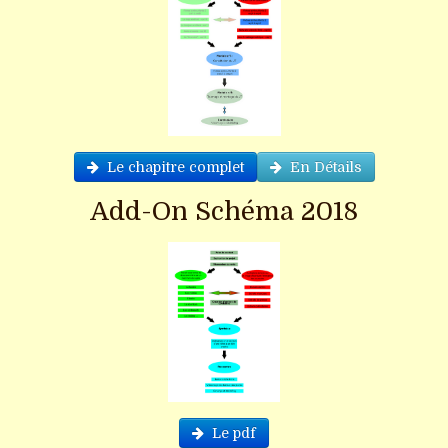
Le chapitre complet
En Détails
Add-On Schéma 2018
Le pdf