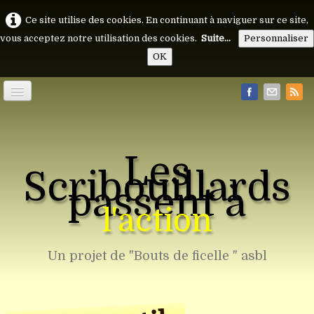
Ce site utilise des cookies. En continuant à naviguer sur ce site,
vous acceptez notre utilisation des cookies.
Suite...
Personnaliser
OK
Accueil
Les
Les Outils
▼
Scribouillards
passent à
Les Vidéos
▼
l'action
Photos
Un projet de "Bouts de ficelle " asbl
Bouts de Ficelle
Contact