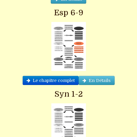
Esp 6-9
Le chapitre complet
En Détails
Syn 1-2